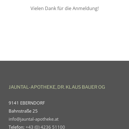
Vielen Dank für die Anmeldung!
Kontakt
JAUNTAL-APOTHEKE, DR. KLAUS BAUER OG
9141 EBERNDORF
Bahnstraße 25
info@jauntal-apotheke.at
Telefon:
+43 (0) 4236 51100