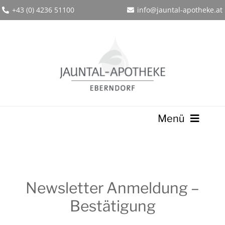
Zum
+43 (0) 4236 51100
info@jauntal-apotheke.at
Inhalt
springen
Menü
Home
Online-Shop
Über uns
Newsletter Anmeldung –
Bestätigung
Produkte
Service