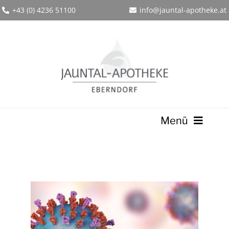
Zum
+43 (0) 4236 51100
info@jauntal-apotheke.at
Inhalt
springen
Menü
Home
Online-Shop
Über uns
Produkte
Service